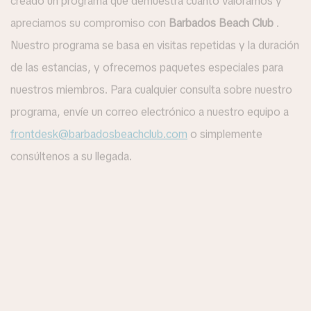
creado un programa que demuestra cuánto valoramos y
apreciamos su compromiso con
Barbados Beach Club
.
Nuestro programa se basa en visitas repetidas y la duración
de las estancias, y ofrecemos paquetes especiales para
nuestros miembros. Para cualquier consulta sobre nuestro
programa, envíe un correo electrónico a nuestro equipo a
frontdesk@barbadosbeachclub.com
o simplemente
consúltenos a su llegada.
Solicitud especial
Haremos todo lo posible por atender sus solicitudes
especiales, como un piso o número de habitación
específico, habitaciones contiguas, cafetera, tetera, etc., a