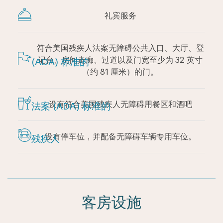
礼宾服务
符合美国残疾人法案
无障碍公共入口、大厅、登
记台、房间走廊、过道以及门宽至少为 32 英寸
(ADA) 标准的
（约 81 厘米）的门。
设有符合美国残疾人
无障碍用餐区和酒吧
法案 (ADA) 标准的
设有
停车位，并配备无障碍车辆专用车位。
残疾人
客房设施