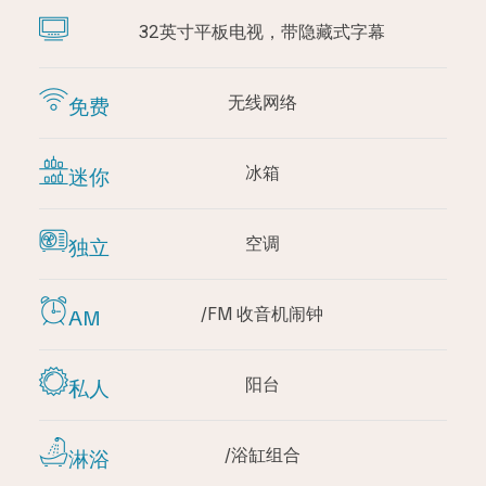
32英寸平板电视，带隐藏式字幕
无线网络
免费
冰箱
迷你
空调
独立
/FM 收音机闹钟
AM
阳台
私人
/浴缸组合
淋浴